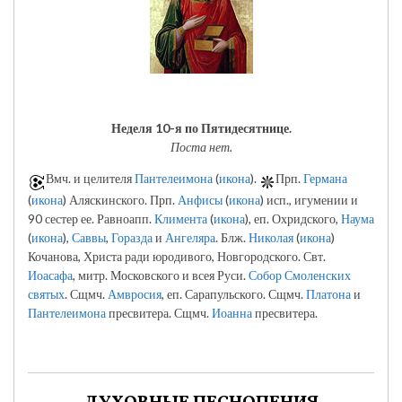
Неделя 10-я по Пятидесятнице.
Поста нет.
Вмч. и целителя
Пантелеимона
(
икона
).
Прп.
Германа
(
икона
) Аляскинского. Прп.
Анфисы
(
икона
) исп., игумении и
90 сестер ее. Равноапп.
Климента
(
икона
), еп. Охридского,
Наума
(
икона
),
Саввы
,
Горазда
и
Ангеляра
. Блж.
Николая
(
икона
)
Кочанова, Христа ради юродивого, Новгородского. Свт.
Иоасафа
, митр. Московского и всея Руси.
Собор Смоленских
святых
. Сщмч.
Амвросия
, еп. Сарапульского. Сщмч.
Платона
и
Пантелеимона
пресвитера. Сщмч.
Иоанна
пресвитера.