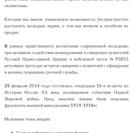
оклеветаны.
С
егодня мы имеем уникальную возможность беспристрастно
рассказать молодым людям, о том как воевали и погибали их
предки.
В
рамках нравственного воспитания современной молодежи,
при активном содействии командования и священнослужителей
Русской Православной Церкви, в войсковой части №95855
регулярно проходят встречи священно служителей с офицерами
и военнослужащими срочной службы.
25
февраля 2014 года состоялась очередная 16-я встреча по
Истории России ХХ века, посвященная событиям Первой
Мировой войны. Пред началом лекции были показаны
фрагменты военной кинохроники 1914-1918гг.
О
сновные темы лекции:
Боевые действия на западном фронте.