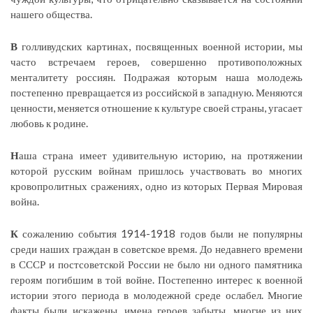
нашего общества.
В
голливудских картинах, посвященных военной истории, мы
часто встречаем героев, совершенно противоположных
менталитету россиян. Подражая которым наша молодежь
постепенно превращается из российской в западную. Меняются
ценности, меняется отношение к культуре своей страны, угасает
любовь к родине.
Н
аша страна имеет удивительную историю, на протяжении
которой русским войнам пришлось участвовать во многих
кровопролитных сражениях, одно из которых Первая Мировая
война.
К
сожалению события 1914-1918 годов были не популярны
среди наших граждан в советское время. До недавнего времени
в СССР и постсоветской России не было ни одного памятника
героям погибшим в той войне. Постепенно интерес к военной
истории этого периода в молодежной среде ослабел. Многие
факты были искажены, имена героев забыты, многие из них