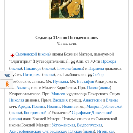
Седмица 11-я по Пятидесятнице.
Поста нет.
Смоленской
(
икона
) иконы Божией Матери, именуемой
"Одигитрия" (Путеводительница).
Апп. от 70-ти
Прохора
(
икона
),
Никанора
(
икона
),
Тимона
(
икона
) и
Пармена
диаконов.
0
Свт.
Питирима
(
икона
), еп. Тамбовского.
Собор
Тамбовских святых. Мч.
Иулиана
. Мч.
Евстафия
Анкирского.
0
Мч.
Акакия
, иже в Милете Карийском. Прп.
Павла
(
икона
)
Ксиропотамского. Прп.
Моисея
, чудотворца Печерского. Сщмч.
Николая
диакона. Прмч.
Василия
, прмцц.
Анастасии
и
Елены
,
мчч.
Арефы
,
Иоанна
,
Иоанна
,
Иоанна
и мц.
Мавры
.
Гребневской
(
икона
),
Костромской
и"Умиление"
Серафимо-Дивеевской
(
икона
) икон Божией Матери. Чтимые списки со Смоленской
иконы Божией Матери:
Устюженская
,
Выдропусская
,
Христофоровская
,
Супрасльская
,
Югская
(
икона
),
Игрицкая
,