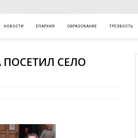
НОВОСТИ
ЕПАРХИЯ
ОБРАЗОВАНИЕ
ТРЕЗВОСТЬ
АРХИЕРЕЙ
ПРАВОСЛАВНАЯ ГИМНАЗИЯ
СОБЫТИЯ
 ПОСЕТИЛ СЕЛО
ЕПАРХИАЛЬНОЕ УПРАВЛЕНИЕ
ЦЕНТР «ВОЗРОЖДЕНИЕ»
ДОКУМЕНТЫ
ДОКУМЕНТЫ
ДЕТСКИЙ ТУРИЗМ
ЗАМЕТКИ
ЕПАРХИАЛЬНЫЕ ОТДЕЛЫ
ДУХОВЕНСТВО
БЛАГОЧИНИЯ
ХРАМЫ И МОНАСТЫРИ
МАТЕРИАЛЫ