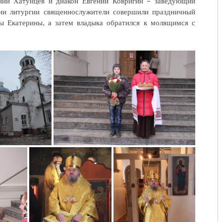
ний Хатунцев и диакон Евгений Ковригин – заведующий
нии литургии священнослужители совершили праздничный
ы Екатерины, а затем владыка обратился к молящимся с