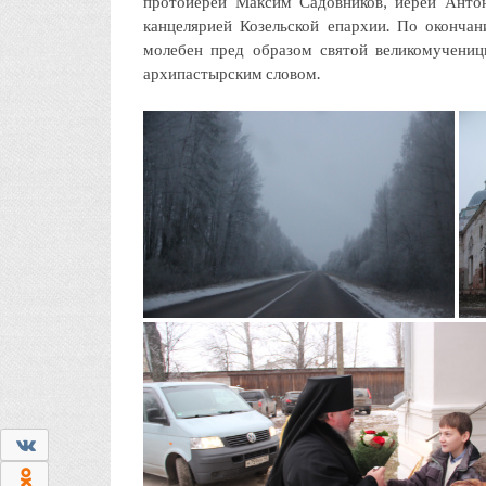
протоиерей Максим Садовников, иерей Анто
канцелярией Козельской епархии. По оконча
молебен пред образом святой великомучениц
архипастырским словом.
0
0