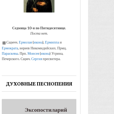
Седмица 10-я по Пятидесятнице.
Поста нет.
Сщмчч.
Ермолая
(
икона
),
Ермиппа
и
Ермократа
, иереев Никомидийских. Прмц.
Параскевы
. Прп.
Моисея
(
икона
) Угрина,
Печерского. Сщмч.
Сергия
пресвитера.
ДУХОВНЫЕ ПЕСНОПЕНИЯ
Эксопостиларий