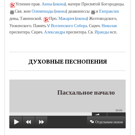
Успение прав.
Анны
(
икона
), матери Пресвятой Богородицы.
Свв. жен
Олимпиады
(
икона
) диакониссы
и
Евпраксии
девы, Тавеннской.
Прп.
Макария
(
икона
) Желтоводского,
Унженского. Память
V Вселенского Собора
. Сщмч.
Николая
пресвитера. Сщмч.
Александра
пресвитера. Св.
Ираиды
исп.
ДУХОВНЫЕ ПЕСНОПЕНИЯ
Пасхальное начало
00:00
Отдельным окном