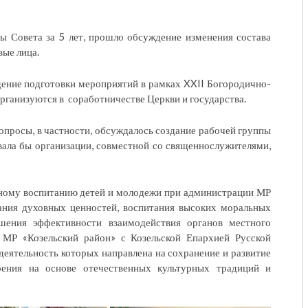
ы Совета за 5 лет, прошло обсуждение изменения состава
вые лица.
дение подготовки мероприятий в рамках XXII Богородично-
рганизуются в соработничестве Церкви и государства.
вопросы, в частности, обсуждалось создание рабочей группы
вала бы организации, совместной со священнослужителями,
ному воспитанию детей и молодежи при администрации МР
ания духовных ценностей, воспитания высоких моральных
шения эффективности взаимодействия органов местного
 МР «Козельский район» с Козельской Епархией Русской
еятельность которых направлена на сохранение и развитие
зрения на основе отечественных культурных традиций и