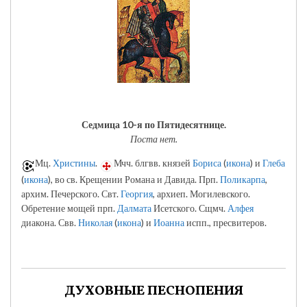
Седмица 10-я по Пятидесятнице.
Поста нет.
Мц.
Христины
.
Мчч. блгвв. князей
Бориса
(
икона
) и
Глеба
(
икона
), во св. Крещении Романа и Давида. Прп.
Поликарпа
,
архим. Печерского. Свт.
Георгия
, архиеп. Могилевского.
Обретение мощей прп.
Далмата
Исетского. Сщмч.
Алфея
диакона. Свв.
Николая
(
икона
) и
Иоанна
испп., пресвитеров.
ДУХОВНЫЕ ПЕСНОПЕНИЯ