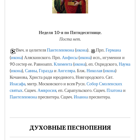
Неделя 10-я по Пятидесятнице.
Поста нет.
Вмч. и целителя
Пантелеимона
(
икона
).
Прп.
Германа
(
икона
) Аляскинского. Прп.
Анфисы
(
икона
) исп., игумении и
90 сестер ее. Равноапп.
Климента
(
икона
), еп. Охридского,
Наума
(
икона
),
Саввы
,
Горазда
и
Ангеляра
. Блж.
Николая
(
икона
)
Кочанова, Христа ради юродивого, Новгородского. Свт.
Иоасафа
, митр. Московского и всея Руси.
Собор Смоленских
святых
. Сщмч.
Амвросия
, еп. Сарапульского. Сщмч.
Платона
и
Пантелеимона
пресвитера. Сщмч.
Иоанна
пресвитера.
ДУХОВНЫЕ ПЕСНОПЕНИЯ