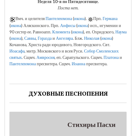
Неделя 10-я по Пятидесятнице.
Поста нет.
Вмч. и целителя
Пантелеимона
(
икона
).
Прп.
Германа
(
икона
) Аляскинского. Прп.
Анфисы
(
икона
) исп., игумении и
90 сестер ее. Равноапп.
Климента
(
икона
), еп. Охридского,
Наума
(
икона
),
Саввы
,
Горазда
и
Ангеляра
. Блж.
Николая
(
икона
)
Кочанова, Христа ради юродивого, Новгородского. Свт.
Иоасафа
, митр. Московского и всея Руси.
Собор Смоленских
святых
. Сщмч.
Амвросия
, еп. Сарапульского. Сщмч.
Платона
и
Пантелеимона
пресвитера. Сщмч.
Иоанна
пресвитера.
ДУХОВНЫЕ ПЕСНОПЕНИЯ
Стихиры Пасхи