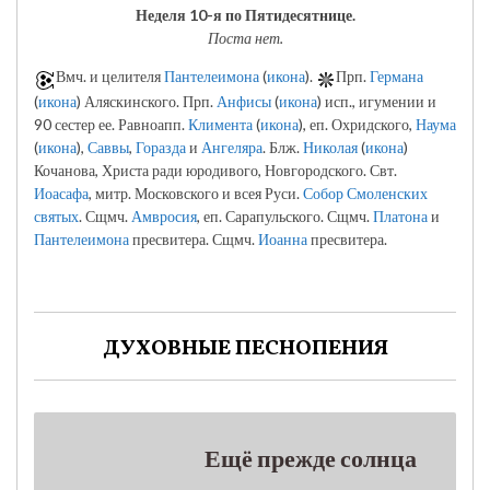
Неделя 10-я по Пятидесятнице.
Поста нет.
Вмч. и целителя
Пантелеимона
(
икона
).
Прп.
Германа
(
икона
) Аляскинского. Прп.
Анфисы
(
икона
) исп., игумении и
90 сестер ее. Равноапп.
Климента
(
икона
), еп. Охридского,
Наума
(
икона
),
Саввы
,
Горазда
и
Ангеляра
. Блж.
Николая
(
икона
)
Кочанова, Христа ради юродивого, Новгородского. Свт.
Иоасафа
, митр. Московского и всея Руси.
Собор Смоленских
святых
. Сщмч.
Амвросия
, еп. Сарапульского. Сщмч.
Платона
и
Пантелеимона
пресвитера. Сщмч.
Иоанна
пресвитера.
ДУХОВНЫЕ ПЕСНОПЕНИЯ
Ещё прежде солнца