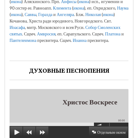
(
икона
) Аляскинского. Прп.
Анфисы
(
икона
) исп., игумении и
90 сестер ее. Равноапп.
Климента
(
икона
), еп. Охридского,
Наума
(
икона
),
Саввы
,
Горазда
и
Ангеляра
. Блж.
Николая
(
икона
)
Кочанова, Христа ради юродивого, Новгородского. Свт.
Иоасафа
, митр. Московского и всея Руси.
Собор Смоленских
святых
. Сщмч.
Амвросия
, еп. Сарапульского. Сщмч.
Платона
и
Пантелеимона
пресвитера. Сщмч.
Иоанна
пресвитера.
ДУХОВНЫЕ ПЕСНОПЕНИЯ
Христос Воскресе
00:00
Отдельным окном