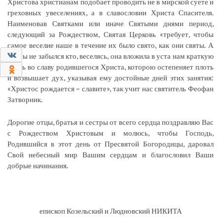
Христова христианам подобает проводить не в мирской суете и
греховных увеселениях, а в славословии Христа Спасителя.
Наименовав Святками или иначе Святыми днями период,
следующий за Рождеством, Святая Церковь «требует, чтобы
самое веселие наше в течение их было свято, как они святы. А
0
чтобы не забылся кто, веселясь, она вложила в уста нам краткую
песнь во славу родившегося Христа, которою остепеняет плоть
0
и возвышает дух, указывая ему достойные дней этих занятия:
«Христос рождается – славите», так учит нас святитель Феофан
Затворник.
Дорогие отцы, братья и сестры от всего сердца поздравляю Вас
с Рождеством Христовым и молюсь, чтобы Господь,
Родившийся в этот день от Пресвятой Богородицы, даровал
Свой небесный мир Вашим сердцам и благословил Ваши
добрые начинания.
епископ Козельский и Людновский НИКИТА