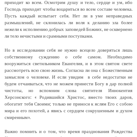
приходит ко всем. Осмотрим душу и тело, сердце и ум, ибо
Господь приходит чтобы воцариться во всем составе человека.
Пусть каждый испытает себя. Нет ли в уме неправедных
размышлений, не склонилась ли воля к деланию зла более
нежели к исполнению добрых заповедей Божиих, не осквернено
ли тело нечистыми и срамными поступками.
Но в исследовании себя не нужно всецело доверяться лишь
собственному суждению о себе самом. Необходимо
вооружиться светильником Евангелия, и в этом святом свете
рассмотреть всю свою жизнь. Согласна ли она с Божественным
замыслом о человеке. И если увидим в себе недостатки не
будем отчаиваться, что не можем принести Богу в дар полной
чистоты, но вспомним слова святителя Иннокентия
Херсонского: « Родившийся Христос, вместо твоих даров,
обогатит тебя Своими; только не приноси к яслям Его с собою
мира и его похотей, а явись с сердцем сокрушенным и духом
смиренным».
Важно помнить и о том, что время празднования Рождества