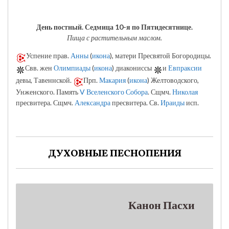
День постный.
Седмица 10-я по Пятидесятнице.
Пища с растительным маслом.
Успение прав.
Анны
(
икона
), матери Пресвятой Богородицы.
Свв. жен
Олимпиады
(
икона
) диакониссы
и
Евпраксии
девы, Тавеннской.
Прп.
Макария
(
икона
) Желтоводского,
Унженского. Память
V Вселенского Собора
. Сщмч.
Николая
пресвитера. Сщмч.
Александра
пресвитера. Св.
Ираиды
исп.
ДУХОВНЫЕ ПЕСНОПЕНИЯ
Канон Пасхи