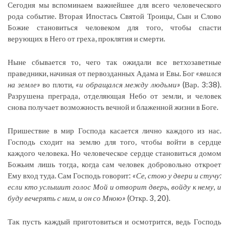
Сегодня мы вспоминаем важнейшее для всего человеческого
рода событие. Вторая Ипостась Святой Троицы, Сын и Слово
Божие становиться человеком для того, чтобы спасти
верующих в Него от греха, проклятия и смерти.
Ныне сбывается то, чего так ожидали все ветхозаветные
праведники, начиная от первозданных Адама и Евы. Бог
«явился
на земле»
во плоти
, «и обращался между людьми»
(Вар. 3:38).
Разрушена преграда, отделяющая Небо от земли, и человек
снова получает возможность вечной и блаженной жизни в Боге.
Пришествие в мир Господа касается лично каждого из нас.
Господь сходит на землю для того, чтобы войти в сердце
каждого человека. Но человеческое сердце становиться домом
Божьим лишь тогда, когда сам человек добровольно откроет
Ему вход туда. Сам Господь говорит:
«Се, стою у двери и стучу:
если кто услышит голос Мой и отворит дверь, войду к нему, и
буду вечерять с ним, и он со Мною»
(Откр. 3, 20).
Так пусть каждый приготовиться и осмотрится, ведь Господь