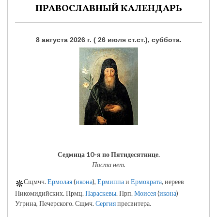
ПРАВОСЛАВНЫЙ КАЛЕНДАРЬ
8 августа 2026 г. ( 26 июля ст.ст.), суббота.
Седмица 10-я по Пятидесятнице.
Поста нет.
Сщмчч.
Ермолая
(
икона
),
Ермиппа
и
Ермократа
, иереев
Никомидийских. Прмц.
Параскевы
. Прп.
Моисея
(
икона
)
Угрина, Печерского. Сщмч.
Сергия
пресвитера.