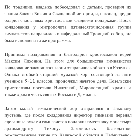
П
о традиции, владыка побеседовал с детьми, проверил их
знания Закона Божия и Священной истории, и, наконец, щедро
одарил счастливых христославов сладкими подарками. После
колядования у митрополита пятидесяточисленная группа
гимназистов направилась в кафедральный Троицкий собор, где
была исполнена та же программа.
П
ринимал поздравления и благодарил христославов иерей
Максим Лихонин. На этом для большинства гимназистов
колядование закончилось и они отправились обратно в Козельск.
Однако стойкий старший мужской хор, состоящий из пяти
учеников 9-11 классов, продолжил начатое дело. Козельские
христославы посетили Никитский, Мироносицкий храмы, а
также храм в честь святых Косьмы и Дамиана.
З
атем малый гимназический хор отправился в Тихонову
пустынь, где после колядования директор гимназии передал
сделанные руками гимназистов подарки наместнику монастыря
архимандриту Тихону. Закончилось благодатное
рождественское турне по Калужской области в Пафнутьево-