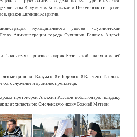
Жерздев — руководитель Отдела по Культуре Калужской
духовенства Калужской, Козельской и Песоченской епархий.
ов, диакон Евгений Ковригин.
инистрации муниципального района «Сухиничский
 Глава Администрации города Сухиничи Голиков Андрей
а Спасителя» произнес клирик Козельской епархии иерей
ился митрополит Калужский и Боровский Климент. Владыка
е богослужение и произнес проповедь.
 храма протоиерей Алексий Казаков поблагодарил владыку
одарил архипастырю Смоленскую икону Божией Матери.