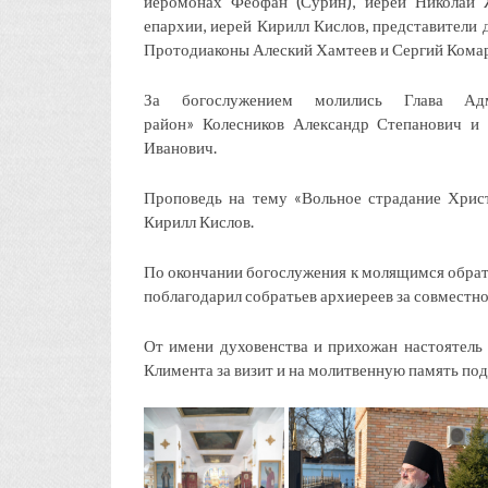
иеромонах Феофан (Сурин), иерей Николай 
епархии, иерей Кирилл Кислов, представители 
Протодиаконы Алеский Хамтеев и Сергий Комар
За богослужением молились Глава Адм
район» Колесников Александр Степанович и
Иванович.
Проповедь на тему «Вольное страдание Христ
Кирилл Кислов.
По окончании богослужения к молящимся обрат
поблагодарил собратьев архиереев за совместно
От имени духовенства и прихожан настоятель
Климента за визит и на молитвенную память п