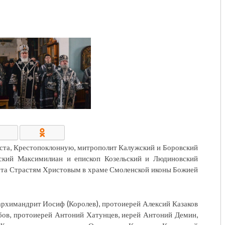
КОНТАКТЫ/РЕКВИЗИТЫ
оста, Крестопоклонную, митрополит Калужский и Боровский
ский Максимилиан и епископ Козельский и Людиновский
ста Страстям Христовым в храме Смоленской иконы Божией
рхимандрит Иосиф (Королев), протоиерей Алексий Казаков
бов, протоиерей Антоний Хатунцев, иерей Антоний Демин,