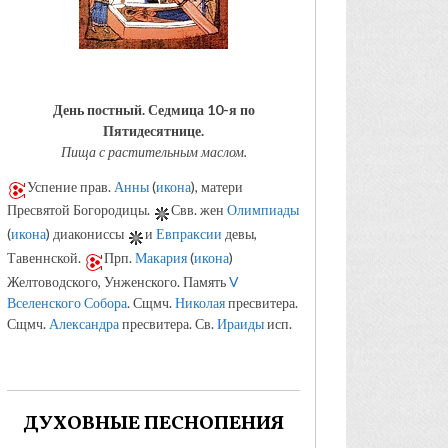
День постный.
Седмица 10-я по
Пятидесятнице.
Пища с растительным маслом.
Успение прав.
Анны
(
икона
), матери
Пресвятой Богородицы.
Свв. жен
Олимпиады
(
икона
) диакониссы
и
Евпраксии
девы,
Тавеннской.
Прп.
Макария
(
икона
)
Желтоводского, Унженского. Память
V
Вселенского Собора
. Сщмч.
Николая
пресвитера.
Сщмч.
Александра
пресвитера. Св.
Ираиды
исп.
ДУХОВНЫЕ ПЕСНОПЕНИЯ