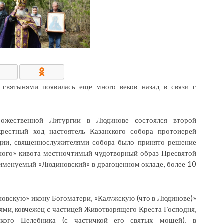
КОНТАКТЫ/РЕКВИЗИТЫ
 святынями появилась еще много веков назад в связи с
ожественной Литургии в Людинове состоялся второй
крестный ход настоятель Казанского собора протоиерей
ции, священнослужителями собора было принято решение
ьного» кивота местночтимый чудотворный образ Пресвятой
именуемый «Людиновский» в драгоценном окладе, более 10
овскую» икону Богоматери, «Калужскую (что в Людинове)»
ями, ковчежец с частицей Животворящего Креста Господня,
ского Целебника (с частичкой его святых мощей), в