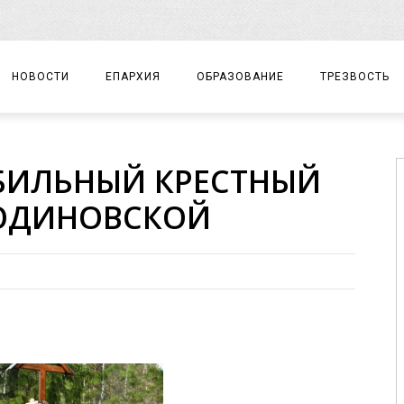
НОВОСТИ
ЕПАРХИЯ
ОБРАЗОВАНИЕ
ТРЕЗВОСТЬ
АРХИЕРЕЙ
ПРАВОСЛАВНАЯ ГИМНАЗИЯ
СОБЫТИЯ
БИЛЬНЫЙ КРЕСТНЫЙ
ЕПАРХИАЛЬНОЕ УПРАВЛЕНИЕ
ЦЕНТР «ВОЗРОЖДЕНИЕ»
ДОКУМЕНТЫ
ЛЮДИНОВСКОЙ
ДОКУМЕНТЫ
ДЕТСКИЙ ТУРИЗМ
ЗАМЕТКИ
ЕПАРХИАЛЬНЫЕ ОТДЕЛЫ
ДУХОВЕНСТВО
БЛАГОЧИНИЯ
ХРАМЫ И МОНАСТЫРИ
МАТЕРИАЛЫ