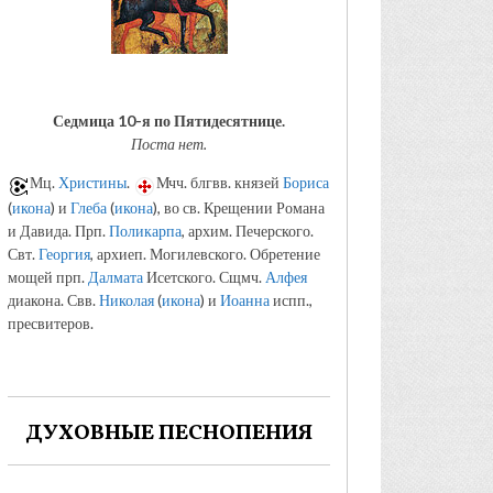
Седмица 10-я по Пятидесятнице.
Поста нет.
Мц.
Христины
.
Мчч. блгвв. князей
Бориса
(
икона
) и
Глеба
(
икона
), во св. Крещении Романа
и Давида. Прп.
Поликарпа
, архим. Печерского.
Свт.
Георгия
, архиеп. Могилевского. Обретение
мощей прп.
Далмата
Исетского. Сщмч.
Алфея
диакона. Свв.
Николая
(
икона
) и
Иоанна
испп.,
пресвитеров.
ДУХОВНЫЕ ПЕСНОПЕНИЯ