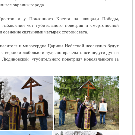
и все окраины города.
 Крестов и у Поклонного Креста на площади Победы,
 избавлении «от губительного поветрия и смертоносной
и осенение святынями четырех сторон света.
 Спасителя и милосердие Царицы Небесной неоскудно будут
с верою и любовью и чудесно врачевать все недуги душ и
е Людиновской «губительного поветрия» новоявленного за