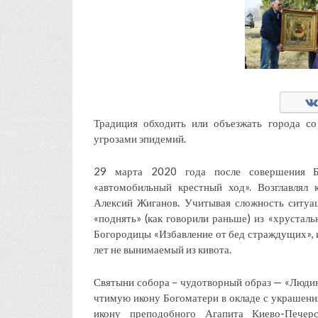
Традиция обходить или объезжать города со
угрозами эпидемий.
29 марта 2020 года после совершения Б
«автомобильный крестный ход». Возглавлял 
Алексий Жиганов. Учитывая сложность ситуа
«поднять» (как говорили раньше) из «хрустал
Богородицы «Избавление от бед страждущих», 
лет не вынимаемый из кивота.
Святыни собора – чудотворный образ — «Людин
чтимую икону Богоматери в окладе с украшени
икону преподобного Агапита Киево-Печер