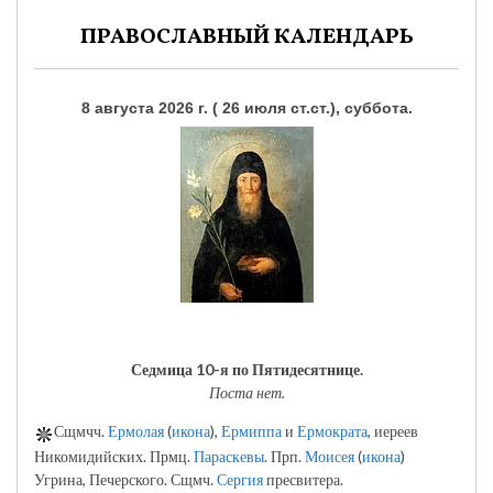
ПРАВОСЛАВНЫЙ КАЛЕНДАРЬ
8 августа 2026 г. ( 26 июля ст.ст.), суббота.
Седмица 10-я по Пятидесятнице.
Поста нет.
Сщмчч.
Ермолая
(
икона
),
Ермиппа
и
Ермократа
, иереев
Никомидийских. Прмц.
Параскевы
. Прп.
Моисея
(
икона
)
Угрина, Печерского. Сщмч.
Сергия
пресвитера.