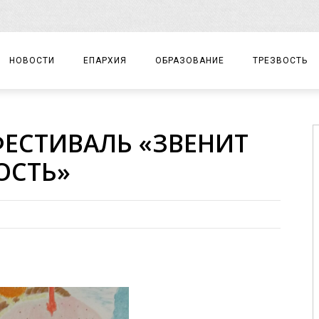
НОВОСТИ
ЕПАРХИЯ
ОБРАЗОВАНИЕ
ТРЕЗВОСТЬ
АРХИЕРЕЙ
ПРАВОСЛАВНАЯ ГИМНАЗИЯ
СОБЫТИЯ
ЕСТИВАЛЬ «ЗВЕНИТ
ЕПАРХИАЛЬНОЕ УПРАВЛЕНИЕ
ЦЕНТР «ВОЗРОЖДЕНИЕ»
ДОКУМЕНТЫ
ОСТЬ»
ДОКУМЕНТЫ
ДЕТСКИЙ ТУРИЗМ
ЗАМЕТКИ
ЕПАРХИАЛЬНЫЕ ОТДЕЛЫ
ДУХОВЕНСТВО
БЛАГОЧИНИЯ
ХРАМЫ И МОНАСТЫРИ
МАТЕРИАЛЫ