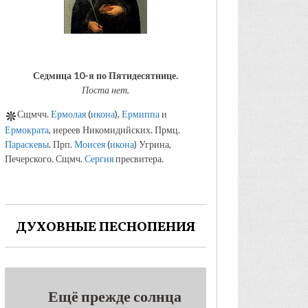
Седмица 10-я по Пятидесятнице.
Поста нет.
Сщмчч.
Ермолая
(
икона
),
Ермиппа
и
Ермократа
, иереев Никомидийских. Прмц.
Параскевы
. Прп.
Моисея
(
икона
) Угрина,
Печерского. Сщмч.
Сергия
пресвитера.
ДУХОВНЫЕ ПЕСНОПЕНИЯ
Ещё прежде солнца