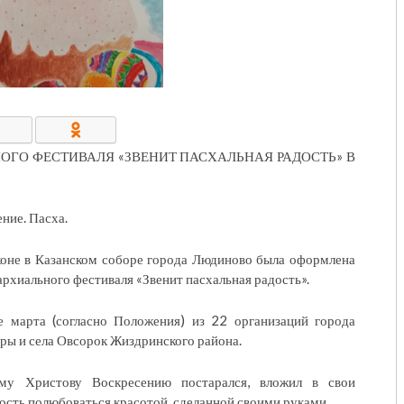
КОНТАКТЫ/РЕКВИЗИТЫ
ОГО ФЕСТИВАЛЯ «ЗВЕНИТ ПАСХАЛЬНАЯ РАДОСТЬ» В
ние. Пасха.
коне в Казанском соборе города Людиново была оформлена
архиального фестиваля «Звенит пасхальная радость».
е марта (согласно Положения) из 22 организаций города
ры и села Овсорок Жиздринского района.
ому Христову Воскресению постарался, вложил в свои
ость полюбоваться красотой, сделанной своими руками.