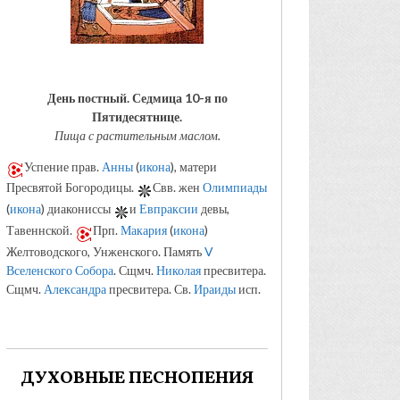
День постный.
Седмица 10-я по
Пятидесятнице.
Пища с растительным маслом.
Успение прав.
Анны
(
икона
), матери
Пресвятой Богородицы.
Свв. жен
Олимпиады
(
икона
) диакониссы
и
Евпраксии
девы,
Тавеннской.
Прп.
Макария
(
икона
)
Желтоводского, Унженского. Память
V
Вселенского Собора
. Сщмч.
Николая
пресвитера.
Сщмч.
Александра
пресвитера. Св.
Ираиды
исп.
ДУХОВНЫЕ ПЕСНОПЕНИЯ