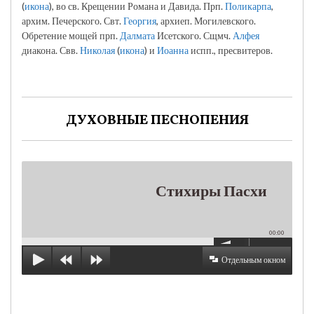
(
икона
), во св. Крещении Романа и Давида. Прп.
Поликарпа
,
архим. Печерского. Свт.
Георгия
, архиеп. Могилевского.
Обретение мощей прп.
Далмата
Исетского. Сщмч.
Алфея
диакона. Свв.
Николая
(
икона
) и
Иоанна
испп., пресвитеров.
ДУХОВНЫЕ ПЕСНОПЕНИЯ
Стихиры Пасхи
00:00
Отдельным окном