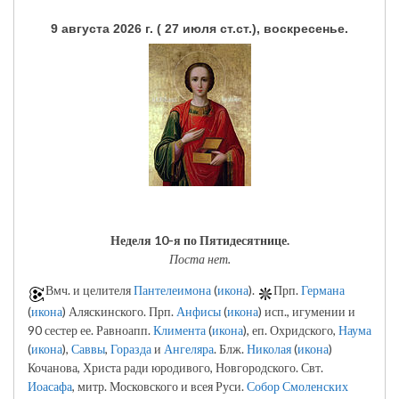
9 августа 2026 г. ( 27 июля ст.ст.), воскресенье.
Неделя 10-я по Пятидесятнице.
Поста нет.
Вмч. и целителя
Пантелеимона
(
икона
).
Прп.
Германа
(
икона
) Аляскинского. Прп.
Анфисы
(
икона
) исп., игумении и
90 сестер ее. Равноапп.
Климента
(
икона
), еп. Охридского,
Наума
(
икона
),
Саввы
,
Горазда
и
Ангеляра
. Блж.
Николая
(
икона
)
Кочанова, Христа ради юродивого, Новгородского. Свт.
Иоасафа
, митр. Московского и всея Руси.
Собор Смоленских