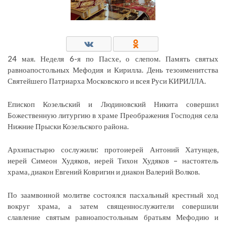
24 мая. Неделя 6-я по Пасхе, о слепом. Память святых
равноапостольных Мефодия и Кирилла. День тезоименитства
Святейшего Патриарха Московского и всея Руси КИРИЛЛА.
Епископ Козельский и Людиновский Никита совершил
Божественную литургию в храме Преображения Господня села
Нижние Прыски Козельского района.
Архипастырю сослужили: протоиерей Антоний Хатунцев,
иерей Симеон Худяков, иерей Тихон Худяков – настоятель
храма, диакон Евгений Ковригин и диакон Валерий Волков.
По заамвонной молитве состоялся пасхальный крестный ход
вокруг храма, а затем священнослужители совершили
славление святым равноапостольным братьям Мефодию и