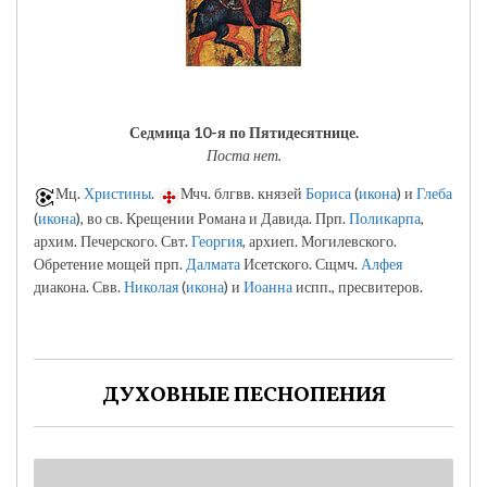
Седмица 10-я по Пятидесятнице.
Поста нет.
Мц.
Христины
.
Мчч. блгвв. князей
Бориса
(
икона
) и
Глеба
(
икона
), во св. Крещении Романа и Давида. Прп.
Поликарпа
,
архим. Печерского. Свт.
Георгия
, архиеп. Могилевского.
Обретение мощей прп.
Далмата
Исетского. Сщмч.
Алфея
диакона. Свв.
Николая
(
икона
) и
Иоанна
испп., пресвитеров.
ДУХОВНЫЕ ПЕСНОПЕНИЯ