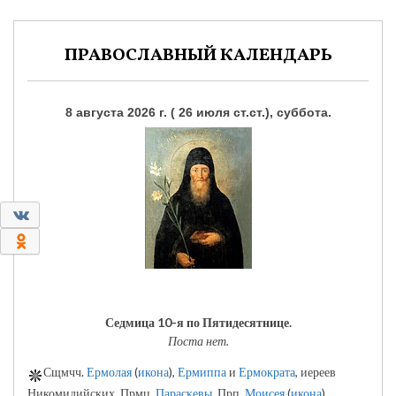
ПРАВОСЛАВНЫЙ КАЛЕНДАРЬ
8 августа 2026 г. ( 26 июля ст.ст.), суббота.
0
0
Седмица 10-я по Пятидесятнице.
Поста нет.
Сщмчч.
Ермолая
(
икона
),
Ермиппа
и
Ермократа
, иереев
Никомидийских. Прмц.
Параскевы
. Прп.
Моисея
(
икона
)