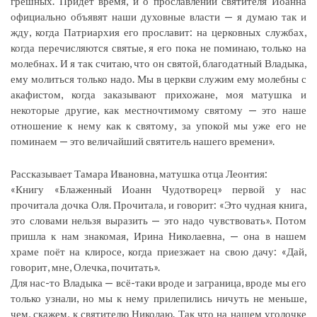
грешных. Придёт время, и о прославлении святителя Иоанна
официально объявят наши духовные власти — я думаю так и
жду, когда Патриархия его прославит: на церковных службах,
когда перечисляются святые, я его пока не поминаю, только на
молебнах. И я так считаю, что он святой, благодатный Владыка,
ему молиться только надо. Мы в церкви служим ему молебны с
акафистом, когда заказывают прихожане, моя матушка и
некоторые другие, как местночтимому святому — это наше
отношение к нему как к святому, за упокой мы уже его не
поминаем — это величайший святитель нашего времени».
Рассказывает Тамара Ивановна, матушка отца Леонтия:
«Книгу «Блаженный Иоанн Чудотворец» первой у нас
прочитала дочка Оля. Прочитала, и говорит: «Это чудная книга,
это словами нельзя выразить — это надо чувствовать». Потом
пришла к нам знакомая, Ирина Николаевна, — она в нашем
храме поёт на клиросе, когда приезжает на свою дачу: «Дай,
говорит, мне, Олечка, почитать».
Для нас-то Владыка — всё-таки вроде и заграница, вроде мы его
только узнали, но мы к нему прилепились ничуть не меньше,
чем, скажем, к святителю Николаю. Так что на нашем уголочке