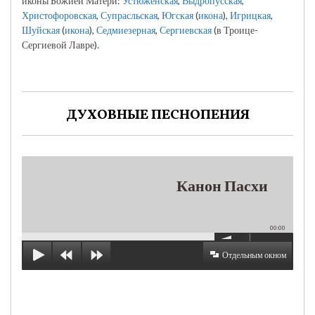
иконы Божией Матери:
Устюженская
,
Выдропусская
,
Христофоровская
,
Супрасльская
,
Югская
(
икона
),
Игрицкая
,
Шуйская
(
икона
),
Седмиезерная
,
Сергиевская
(в Троице-
Сергиевой Лавре).
ДУХОВНЫЕ ПЕСНОПЕНИЯ
Канон Пасхи
00:00
Отдельным окном