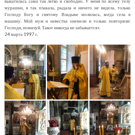
выкатилась сама так легко и свободно. У меня по всему телу
мурашки, я так плакала, рыдала и ничего не видела, только
Господу Богу и святому Владыке молилась, когда села в
машину. Мой муж и невестка онемели и только повторяли:
Господи, помилуй. Такое никогда не забывается».
24 марта 1997 г.