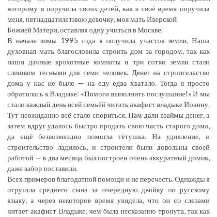
которому я поручила своих детей, как в своё время поручила
меня, пятнадцатилетнюю девочку, моя мать Иверской
Божией Матери, оставляя одну учиться в Москве.
В начале зимы 1995 года я получила участок земли. Наша
духовная мать благословила строить дом за городом, так как
наши дачные крохотные комнаты и три сотки земли стали
слишком тесными для семи человек. Денег на строительство
дома у нас не было — на еду едва хватало. Тогда я просто
обратилась к Владыке: «Помоги выполнить послушание!» И мы
стали каждый день всей семьёй читать акафист владыке Иоанну.
Тут неожиданно всё стало спориться. Нам дали взаймы денег, а
затем вдруг удалось быстро продать свою часть старого дома,
да ещё безвозмездно помогла тётушка. На удивление, и
строительство ладилось, и строители были довольны своей
работой — в два месяца был построен очень аккуратный домик,
даже забор поставили.
Всех примеров благодатной помощи и не перечесть. Однажды я
отругала среднего сына за очередную двойку по русскому
языку, а через некоторое время увидела, что он со слезами
читает акафист Владыке, чем была несказанно тронута, так как