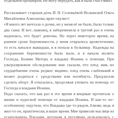
отдельной брошюрой. Не могу передать, как я была счастлива».
Рассказывает старшая дочь И. Н. Соловьёвой-Волынской Ольга
Михайловна Алиханова, врач-окулист:
«Я много лет мечтала о дочке, но у меня её не было, было только
два сына. И вот, наконец, я забеременела в третий раз и очень
надеялась, что будет девочка. Но через некоторое время, на
раннем сроке беременности, у меня открылось кровотечение,
то есть начался выкидыш, и я попала в больницу. Надежды на
сохранение беременности было мало, и я начала молить
Господа, Божию Матерь и владыку Иоанна о помощи. При
ультразвуковом обследовании мне сказали, что плод жив, но
сердцебиение очень редкое: видимо, плод очень слабенький и
может родиться с уродствами или погибнуть. Предлагали
сделать аборт. Я отказалась, продолжая уповать на помощь от
Господа и владыки Иоанна.
Надо сказать, что как раз в это время я впервые прочитала о
жизни и чудесной помощи от владыки Иоанна. И как-то по-
особенному ощутила, что Владыка где-то рядом, близко, ведь и
жил-то он, практически, в наше время. Мне привезли маслице из
усыпальницы Владыки, которым я регулярно пользовалась с