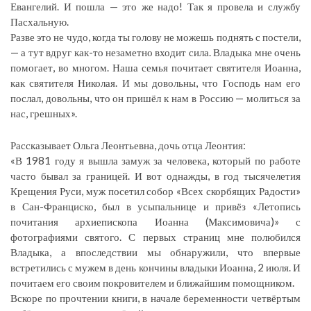
Евангелий. И пошла — это же надо! Так я провела и службу
Пасхальную.
Разве это не чудо, когда ты голову не можешь поднять с постели,
— а тут вдруг как-то незаметно входит сила. Владыка мне очень
помогает, во многом. Наша семья почитает святителя Иоанна,
как святителя Николая. И мы довольны, что Господь нам его
послал, довольны, что он пришёл к нам в Россию — молиться за
нас, грешных».
Рассказывает Ольга Леонтьевна, дочь отца Леонтия:
«В 1981 году я вышла замуж за человека, который по работе
часто бывал за границей. И вот однажды, в год тысячелетия
Крещения Руси, муж посетил собор «Всех скорбящих Радости»
в Сан-Франциско, был в усыпальнице и привёз «Летопись
почитания архиепископа Иоанна (Максимовича)» с
фотографиями святого. С первых страниц мне полюбился
Владыка, а впоследствии мы обнаружили, что впервые
встретились с мужем в день кончины владыки Иоанна, 2 июля. И
почитаем его своим покровителем и ближайшим помощником.
Вскоре по прочтении книги, в начале беременности четвёртым