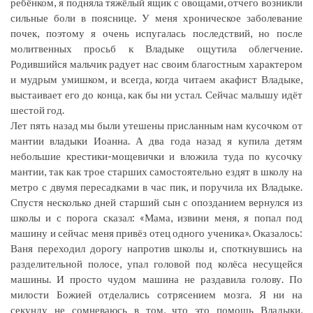
ребёнком, я подняла тяжёлый ящик с овощами, отчего возникли
сильные боли в пояснице. У меня хроническое заболевание
почек, поэтому я очень испугалась последствий, но после
молитвенных просьб к Владыке ощутила облегчение.
Родившийся мальчик радует нас своим благостным характером
и мудрым умишком, и всегда, когда читаем акафист Владыке,
выстаивает его до конца, как бы ни устал. Сейчас малышу идёт
шестой год.
Лет пять назад мы были утешены присланным нам кусочком от
мантии владыки Иоанна. А два года назад я купила детям
небольшие крестики-мощевички и вложила туда по кусочку
мантии, так как трое старших самостоятельно ездят в школу на
метро с двумя пересадками в час пик, и поручила их Владыке.
Спустя несколько дней старший сын с опозданием вернулся из
школы и с порога сказал: «Мама, извини меня, я попал под
машину и сейчас меня привёз отец одного ученика». Оказалось:
Ваня переходил дорогу напротив школы и, споткнувшись на
разделительной полосе, упал головой под колёса несущейся
машины. И просто чудом машина не раздавила голову. По
милости Божией отделались сотрясением мозга. Я ни на
секунду не сомневаюсь в том, что это помощь Владыки,