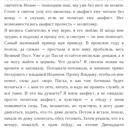
святитель Иоанн — помощник наш, мы уже без него не можем.
Стоит в святом углу его иконочка, и акафист ему читаем без
конца — я скучаю, если не почитаю ему акафист. Нет
возможности весь акафист прочесть — молитовку.
Я молюсь Святителю, я ему верю, я его люблю. И когда мне
трудно, я подхожу и прошу его, и смотрю — он мне помогает.
Самый маленький пример вам приведу. В прошлом году я
болела, да сильно — простыла и всю зиму проболела, весь
Великий Пост. Уже и до Пасхи остаётся несколько деньков, а я
не могу выйти в церковь. Что делать? Я свесила ножки на
кровати и заплакала. Поплакала-поплакала, и начинаю прямо
беседовать с владыкой Иоанном. Прошу Владыку, чтобы он мне
помог, силы дал: скоро Пасха, и как там батюшка будет
мучиться — с кем-то петь, читать, и надо же править службу, и
всё такое. И что вы думаете? Я взяла акафист, я не ожидала:
просто почитала акафист, и чувствую — к обеду у меня
появляются силы. Так, незаметно, но чувствую, я могу даже
двигаться, ходить, что-то даже делать. Потом я встала, пошла,
начала по дому хлопотать, обед готовить. Затем решила, что я к
вечеру, пожалуй, в храм пойду, на чтение Двенадцати