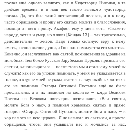
послал ещё одного великого, как и Чудотворца Николая, в те
далёкие времена, и в наш век такого великого чудотворца
послал. Да, это был такой потрясающий человек, и я к нему
часто обращаюсь и прошу его святых молитв и благословения,
помощи от него прошу. Акафист ему у меня есть: «Скажите
народу, хотя я и умер, но я жив» [Кондак 13] — так трогательно,
действительно — живой. Надо только сильную веру к нему
иметь, расположение души, и Господь помилует за его молитвы.
Конечно, он заслуживает, как святой, поминовения за здравие на
молебнах. Тем более Русская Зарубежная Церковь признала его
святым, канонизировала — после этого мы и стали ему молебны
служить: как его за упокой поминать, у меня не укладывается в
голове, и в душе моей не укладывается, на заупокойных литиях я
его не поминаю. Старцы Оптиной Пустыни ещё не были
прославлены, а я их поминал на молитве — когда Великим
Постом на Великом повечерии возглашают: «Вси святии,
молите Бога о нас», я поминал храмовых святых и прямо
говорил: «Старцы Оптиной Пустыни, молите Бога о нас», — и
хор пел это на всю церковь. Я не называл их святыми, а просто
обращался, чтобы они услышали нас и молились за нас,