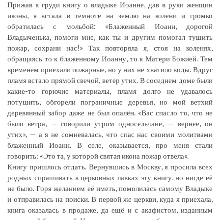
Прижав к груди книгу о владыке Иоанне, дав в руки женщин
иконы, я встала в темноте на землю на колени и громко
обратилась с мольбой: «Блаженный Иоанн, дорогой
Владыченька, помоги мне, как ты и другим помогал тушить
пожар, сохрани нас!» Так повторяла я, стоя на коленях,
обращаясь то к блаженному Иоанну, то к Матери Божией. Тем
временем приехали пожарные, но у них не хватило воды. Вдруг
пламя встало прямой свечой, ветер утих. В соседнем доме были
какие-то горючие материалы, пламя долго не удавалось
потушить, обгорели пограничные деревья, но мой ветхий
деревянный забор даже не был опалён. «Вас спасло то, что не
было ветра, — говорили утром односельчане, — вернее, он
утих», — а я не сомневалась, что спас нас своими молитвами
блаженный Иоанн. В селе, оказывается, про меня стали
говорить: «Это та, у которой святая икона пожар отвела».
Книгу пришлось отдать. Вернувшись в Москву, я просила всех
родных спрашивать в церковных лавках эту книгу, но нигде её
не было. Горя желанием её иметь, помолилась самому Владыке
и отправилась на поиски. В первой же церкви, куда я приехала,
книга оказалась в продаже, да ещё и с акафистом, изданным