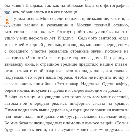
бы живой Владыка, так как на обложке была его фотография.
Молясь, обращалась я и к его помощи.
0
Наступила осень. Мои соседи по даче, приезжавшие, как и я, в
0
деревню весной и уезжавшие в Москву поздней осенью,
закончили сезон полным благоустройством усадьбы, на что
ушло у них несколько лет. И вдруг… Седьмого сентября, когда
мы с моей младшей дочерью, инвалидом, молились перед сном,
с соседнего участка раздались странные звуки, похожие на
выстрелы. «Что это?» — в страхе спросила дочь. Я отдёрнула
занавеску окна, и страшное зрелище предстало нашим глазам:
огонь стоял стеной, закрывая всю площадь окна, и я сначала
подумала, что горит наша терраса. Чтобы не испугать дочку, я
сказала очень спокойно: «Это пожар, Наденька. Одень кофту,
берём иконы, документы, деньги и скорее выходим из дома».
Выйдя на улицу, мы увидели, что горит весь дом моих соседей,
автоматной очередью рвались шиферные листы на крыше.
Пламя поднялось выше деревьев, и горящие головешки взлетали
над ними, падая всё дальше вокруг, рассыпаясь тысячами искр.
Ко мне бежали люди, предлагая помощь в выносе вещей. «Если я
буду выносить вещи, то не сумею молиться», — подумала я.