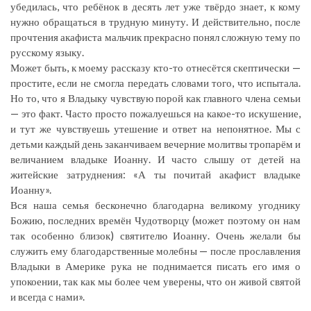
убедилась, что ребёнок в десять лет уже твёрдо знает, к кому
нужно обращаться в трудную минуту. И действительно, после
прочтения акафиста мальчик прекрасно понял сложную тему по
русскому языку.
Может быть, к моему рассказу кто-то отнесётся скептически —
простите, если не смогла передать словами того, что испытала.
Но то, что я Владыку чувствую порой как главного члена семьи
— это факт. Часто просто пожалуешься на какое-то искушение,
и тут же чувствуешь утешение и ответ на непонятное. Мы с
детьми каждый день заканчиваем вечерние молитвы тропарём и
величанием владыке Иоанну. И часто слышу от детей на
житейские затруднения: «А ты почитай акафист владыке
Иоанну».
Вся наша семья бесконечно благодарна великому угоднику
Божию, последних времён Чудотворцу (может поэтому он нам
так особенно близок) святителю Иоанну. Очень желали бы
служить ему благодарственные молебны — после прославления
Владыки в Америке рука не поднимается писать его имя о
упокоении, так как мы более чем уверены, что он живой святой
и всегда с нами».