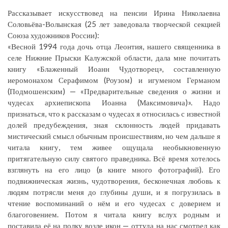
Рассказывает искусствовед на пенсии Ирина Николаевна
Соловьёва-Волынская (25 лет заведовала творческой секцией
Союза художников России):
«Весной 1994 года дочь отца Леонтия, нашего священника в
селе Нижние Прыски Калужской области, дала мне почитать
книгу «Блаженный Иоанн Чудотворец», составленную
иеромонахом Серафимом (Роузом) и игуменом Германом
(Подмошенским) — «Предварительные сведения о жизни и
чудесах архиепископа Иоанна (Максимовича)». Надо
признаться, что к рассказам о чудесах я относилась с известной
долей предубеждения, зная склонность людей придавать
мистический смысл обычным происшествиям, но чем дальше я
читала книгу, тем живее ощущала необыкновенную
притягательную силу святого праведника. Всё время хотелось
взглянуть на его лицо (в книге много фотографий). Его
подвижническая жизнь, чудотворения, бесконечная любовь к
людям потрясли меня до глубины души, и я погрузилась в
чтение воспоминаний о нём и его чудесах с доверием и
благоговением. Потом я читала книгу вслух родным и
поставила её на полку возле икон — оттуда на нас смотрел как