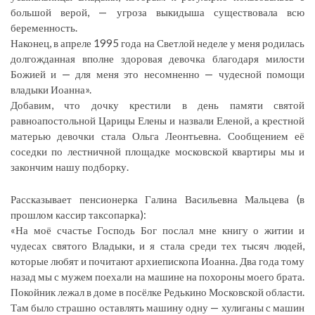
большой верой, — угроза выкидыша существовала всю
беременность.
Наконец, в апреле 1995 года на Светлой неделе у меня родилась
долгожданная вполне здоровая девочка благодаря милости
Божией и — для меня это несомненно — чудесной помощи
владыки Иоанна».
Добавим, что дочку крестили в день памяти святой
равноапостольной Царицы Елены и назвали Еленой, а крестной
матерью девочки стала Ольга Леонтьевна. Сообщением её
соседки по лестничной площадке московской квартиры мы и
закончим нашу подборку.
Рассказывает пенсионерка Галина Васильевна Мальцева (в
прошлом кассир таксопарка):
«На моё счастье Господь Бог послал мне книгу о житии и
чудесах святого Владыки, и я стала среди тех тысяч людей,
которые любят и почитают архиепископа Иоанна. Два года тому
назад мы с мужем поехали на машине на похороны моего брата.
Покойник лежал в доме в посёлке Редькино Московской области.
Там было страшно оставлять машину одну — хулиганы с машин