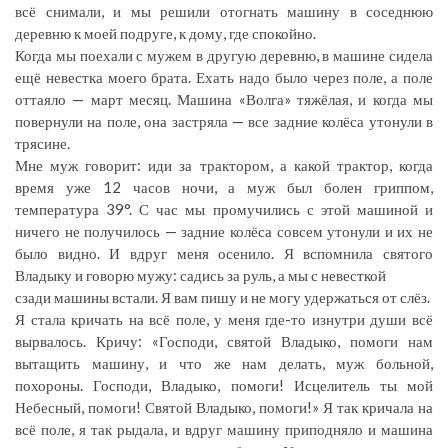
всё снимали, и мы решили отогнать машину в соседнюю
деревню к моей подруге, к дому, где спокойно.
Когда мы поехали с мужем в другую деревню, в машине сидела
ещё невестка моего брата. Ехать надо было через поле, а поле
оттаяло — март месяц. Машина «Волга» тяжёлая, и когда мы
повернули на поле, она застряла — все задние колёса утонули в
трясине.
Мне муж говорит: иди за трактором, а какой трактор, когда
время уже 12 часов ночи, а муж был болен гриппом,
температура 39°. С час мы промучились с этой машиной и
ничего не получилось — задние колёса совсем утонули и их не
было видно. И вдруг меня осенило. Я вспомнила святого
Владыку и говорю мужу: садись за руль, а мы с невесткой
сзади машины встали. Я вам пишу и не могу удержаться от слёз.
Я стала кричать на всё поле, у меня где-то изнутри души всё
вырвалось. Кричу: «Господи, святой Владыко, помоги нам
вытащить машину, и что же нам делать, муж больной,
похороны. Господи, Владыко, помоги! Исцелитель ты мой
Небесный, помоги! Святой Владыко, помоги!» Я так кричала на
всё поле, я так рыдала, и вдруг машину приподняло и машина