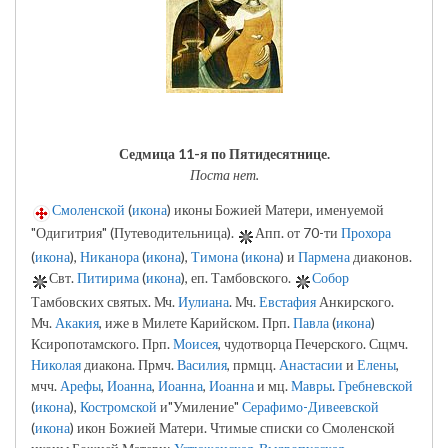
Седмица 11-я по Пятидесятнице.
Поста нет.
Смоленской
(
икона
) иконы Божией Матери, именуемой
"Одигитрия" (Путеводительница).
Апп. от 70-ти
Прохора
(
икона
),
Никанора
(
икона
),
Тимона
(
икона
) и
Пармена
диаконов.
Свт.
Питирима
(
икона
), еп. Тамбовского.
Собор
Тамбовских святых. Мч.
Иулиана
. Мч.
Евстафия
Анкирского.
Мч.
Акакия
, иже в Милете Карийском. Прп.
Павла
(
икона
)
Ксиропотамского. Прп.
Моисея
, чудотворца Печерского. Сщмч.
Николая
диакона. Прмч.
Василия
, прмцц.
Анастасии
и
Елены
,
мчч.
Арефы
,
Иоанна
,
Иоанна
,
Иоанна
и мц.
Мавры
.
Гребневской
(
икона
),
Костромской
и"Умиление"
Серафимо-Дивеевской
(
икона
) икон Божией Матери. Чтимые списки со Смоленской