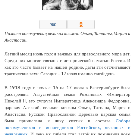
Памяти новомучениц великих княжон Ольги, Татианы, Марии и
Анастасии.
Летний месяц июль полон важных для православного мира дат.
Среди них многие связаны с исторической памятью России. И
как это часто бывает на нашей родине, даты эти отсчитывают
трагические вехи. Сегодня – 17 июля именно такой день.
В 1918 году в ночь с 16 на 17 июля в Екатеринбурге была
расстреляна Августейшая семья Романовых -Император
Николай II, его супруга Императрица Александра Федоровна,
царевич Алексий, великие княжны Ольга, Татиана, Мария и
Анастасия. Русской Православной Церковью царская семья
была причислена к лику святых в составе
Собора
новомучеников и исповедников Российских, явленных и
неявленных
. И день их гибели стал датой их поминания всем