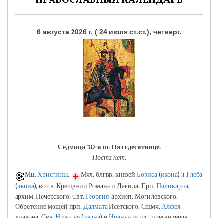
ПРАВОСЛАВНЫЙ КАЛЕНДАРЬ
6 августа 2026 г. ( 24 июля ст.ст.), четверг.
Седмица 10-я по Пятидесятнице.
Поста нет.
Мц.
Христины
.
Мчч. блгвв. князей
Бориса
(
икона
) и
Глеба
(
икона
), во св. Крещении Романа и Давида. Прп.
Поликарпа
,
архим. Печерского. Свт.
Георгия
, архиеп. Могилевского.
Обретение мощей прп.
Далмата
Исетского. Сщмч.
Алфея
диакона. Свв.
Николая
(
икона
) и
Иоанна
испп., пресвитеров.