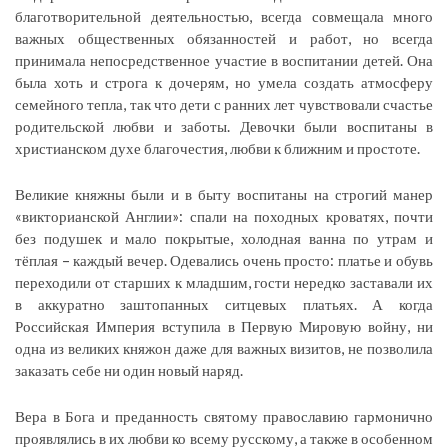
благотворительной деятельностью, всегда совмещала много
важных общественных обязанностей и работ, но всегда
принимала непосредственное участие в воспитании детей. Она
была хоть и строга к дочерям, но умела создать атмосферу
семейного тепла, так что дети с ранних лет чувствовали счастье
родительской любви и заботы. Девочки были воспитаны в
христианском духе благочестия, любви к ближним и простоте.
Великие княжны были и в быту воспитаны на строгий манер
«викторианской Англии»: спали на походных кроватях, почти
без подушек и мало покрытые, холодная ванна по утрам и
тёплая – каждый вечер. Одевались очень просто: платье и обувь
переходили от старших к младшим, гости нередко заставали их
в аккуратно заштопанных ситцевых платьях. А когда
Российская Империя вступила в Первую Мировую войну, ни
одна из великих княжон даже для важных визитов, не позволила
заказать себе ни один новый наряд.
Вера в Бога и преданность святому православию гармонично
проявлялись в их любви ко всему русскому, а также в особенном