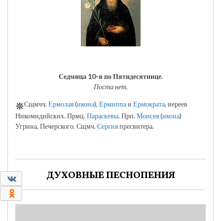
Седмица 10-я по Пятидесятнице.
Поста нет.
Сщмчч.
Ермолая
(
икона
),
Ермиппа
и
Ермократа
, иереев
Никомидийских. Прмц.
Параскевы
. Прп.
Моисея
(
икона
)
Угрина, Печерского. Сщмч.
Сергия
пресвитера.
ДУХОВНЫЕ ПЕСНОПЕНИЯ
0
0