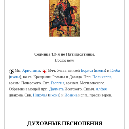
Седмица 10-я по Пятидесятнице.
Поста нет.
Мц.
Христины
.
Мчч. блгвв. князей
Бориса
(
икона
) и
Глеба
(
икона
), во св. Крещении Романа и Давида. Прп.
Поликарпа
,
архим. Печерского. Свт.
Георгия
, архиеп. Могилевского.
Обретение мощей прп.
Далмата
Исетского. Сщмч.
Алфея
диакона. Свв.
Николая
(
икона
) и
Иоанна
испп., пресвитеров.
ДУХОВНЫЕ ПЕСНОПЕНИЯ