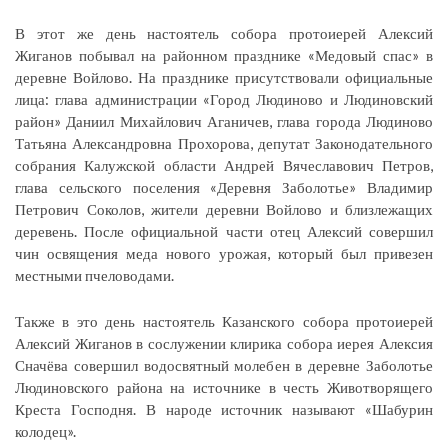
В этот же день настоятель собора протоиерей Алексий
Жиганов побывал на районном празднике «Медовый спас» в
деревне Войлово. На празднике присутствовали официальные
лица: глава администрации «Город Людиново и Людиновский
район» Даниил Михайлович Аганичев, глава города Людиново
Татьяна Александровна Прохорова, депутат Законодательного
собрания Калужской области Андрей Вячеславович Петров,
глава сельского поселения «Деревня Заболотье» Владимир
Петрович Соколов, жители деревни Войлово и близлежащих
деревень. После официальной части отец Алексий совершил
чин освящения меда нового урожая, который был привезен
местными пчеловодами.
Также в это день настоятель Казанского собора протоиерей
Алексий Жиганов в сослужении клирика собора иерея Алексия
Сначёва совершил водосвятный молебен в деревне Заболотье
Людиновского района на источнике в честь Животворящего
Креста Господня. В народе источник называют «Шабурин
колодец».