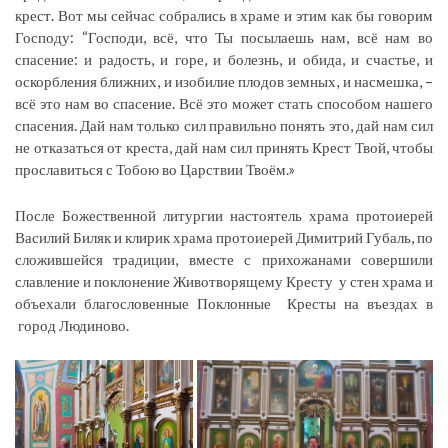
крест. Вот мы сейчас собрались в храме и этим как бы говорим
Господу: “Господи, всё, что Ты посылаешь нам, всё нам во
спасение: и радость, и горе, и болезнь, и обида, и счастье, и
оскорбления ближних, и изобилие плодов земных, и насмешка, –
всё это нам во спасение. Всё это может стать способом нашего
спасения. Дай нам только сил правильно понять это, дай нам сил
не отказаться от креста, дай нам сил принять Крест Твой, чтобы
прославиться с Тобою во Царствии Твоём.»
После Божественной литургии настоятель храма протоиерей
Василий Биляк и клирик храма протоиерей Димитрий Губаль, по
сложившейся традиции, вместе с прихожанами совершили
славление и поклонение Животворящему Кресту у стен храма и
объехали благословенные Поклонные Кресты на въездах в
город Людиново.