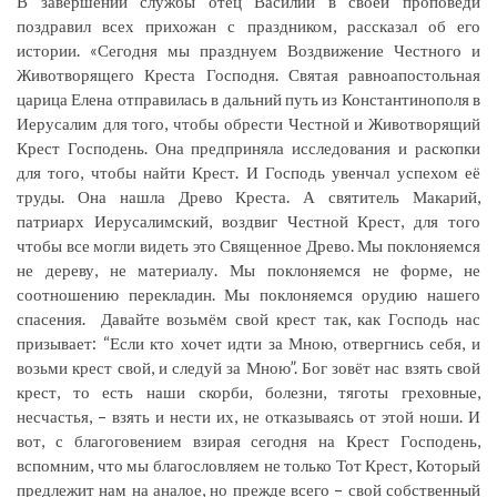
В завершении службы отец Василий в своей проповеди
поздравил всех прихожан с праздником, рассказал об его
истории. «Сегодня мы празднуем Воздвижение Честного и
Животворящего Креста Господня. Святая равноапостольная
царица Елена отправилась в дальний путь из Константинополя в
Иерусалим для того, чтобы обрести Честной и Животворящий
Крест Господень. Она предприняла исследования и раскопки
для того, чтобы найти Крест. И Господь увенчал успехом её
труды. Она нашла Древо Креста. А святитель Макарий,
патриарх Иерусалимский, воздвиг Честной Крест, для того
чтобы все могли видеть это Священное Древо. Мы поклоняемся
не дереву, не материалу. Мы поклоняемся не форме, не
соотношению перекладин. Мы поклоняемся орудию нашего
спасения. Давайте возьмём свой крест так, как Господь нас
призывает: “Если кто хочет идти за Мною, отвергнись себя, и
возьми крест свой, и следуй за Мною”. Бог зовёт нас взять свой
крест, то есть наши скорби, болезни, тяготы греховные,
несчастья, – взять и нести их, не отказываясь от этой ноши. И
вот, с благоговением взирая сегодня на Крест Господень,
вспомним, что мы благословляем не только Тот Крест, Который
предлежит нам на аналое, но прежде всего – свой собственный