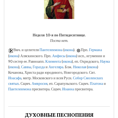
Неделя 10-я по Пятидесятнице.
Поста нет.
Вмч. и целителя
Пантелеимона
(
икона
).
Прп.
Германа
(
икона
) Аляскинского. Прп.
Анфисы
(
икона
) исп., игумении и
90 сестер ее. Равноапп.
Климента
(
икона
), еп. Охридского,
Наума
(
икона
),
Саввы
,
Горазда
и
Ангеляра
. Блж.
Николая
(
икона
)
Кочанова, Христа ради юродивого, Новгородского. Свт.
Иоасафа
, митр. Московского и всея Руси.
Собор Смоленских
святых
. Сщмч.
Амвросия
, еп. Сарапульского. Сщмч.
Платона
и
Пантелеимона
пресвитера. Сщмч.
Иоанна
пресвитера.
ДУХОВНЫЕ ПЕСНОПЕНИЯ