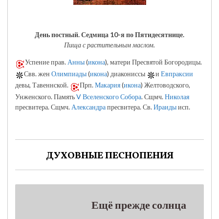
День постный.
Седмица 10-я по Пятидесятнице.
Пища с растительным маслом.
Успение прав.
Анны
(
икона
), матери Пресвятой Богородицы.
Свв. жен
Олимпиады
(
икона
) диакониссы
и
Евпраксии
девы, Тавеннской.
Прп.
Макария
(
икона
) Желтоводского,
Унженского. Память
V Вселенского Собора
. Сщмч.
Николая
пресвитера. Сщмч.
Александра
пресвитера. Св.
Ираиды
исп.
ДУХОВНЫЕ ПЕСНОПЕНИЯ
Ещё прежде солнца