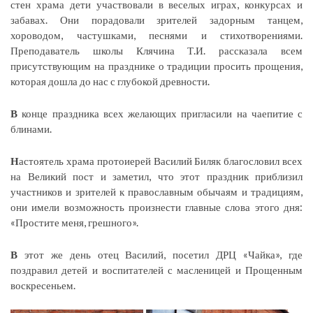
стен храма дети участвовали в веселых играх, конкурсах и
забавах. Они порадовали зрителей задорным танцем,
хороводом, частушками, песнями и стихотворениями.
Преподаватель школы Клячина Т.И. рассказала всем
присутствующим на празднике о традиции просить прощения,
которая дошла до нас с глубокой древности.
В
конце праздника всех желающих пригласили на чаепитие с
блинами.
Н
астоятель храма протоиерей Василий Биляк благословил всех
на Великий пост и заметил, что этот праздник приблизил
участников и зрителей к православным обычаям и традициям,
они имели возможность произнести главные слова этого дня:
«Простите меня, грешного».
В
этот же день отец Василий, посетил ДРЦ «Чайка», где
поздравил детей и воспитателей с масленицей и Прощенным
воскресеньем.