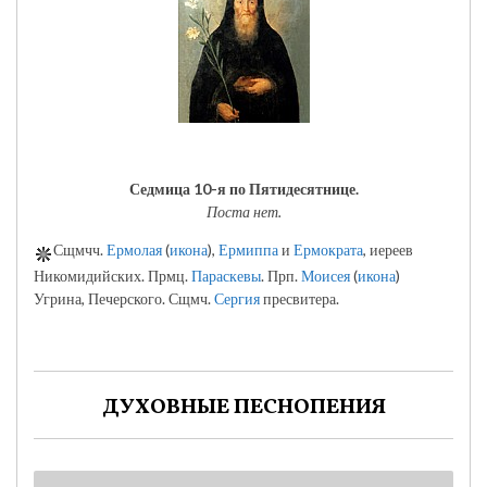
Седмица 10-я по Пятидесятнице.
Поста нет.
Сщмчч.
Ермолая
(
икона
),
Ермиппа
и
Ермократа
, иереев
Никомидийских. Прмц.
Параскевы
. Прп.
Моисея
(
икона
)
Угрина, Печерского. Сщмч.
Сергия
пресвитера.
ДУХОВНЫЕ ПЕСНОПЕНИЯ