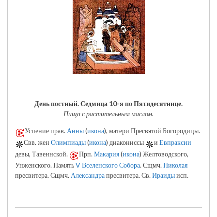
День постный.
Седмица 10-я по Пятидесятнице.
Пища с растительным маслом.
Успение прав.
Анны
(
икона
), матери Пресвятой Богородицы.
Свв. жен
Олимпиады
(
икона
) диакониссы
и
Евпраксии
девы, Тавеннской.
Прп.
Макария
(
икона
) Желтоводского,
Унженского. Память
V Вселенского Собора
. Сщмч.
Николая
пресвитера. Сщмч.
Александра
пресвитера. Св.
Ираиды
исп.