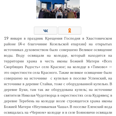
19 января в праздник Крещения Господня в Хвастовичском
районе (4-е благочиние Козельской епархии) на открытых
источниках духовенством было совершено Великое освящение
воды. Воду освящали на колодце, который находится на
территории храма в честь иконы Божией Матери «Всех
Скорбящих Радость» село Красное; на колодце в «Тимово» —
это окрестности села Красного. Также великое освящение было
совершено на источнике с купелью в поселке Успенский, на
источнике в деревне Стайки, тоже с оборудованной купелью. В
деревне Буки, там так же оборудована купель; на источнике
святителя Николая Чудотворца в окрестностях села Кудрявец; в
деревне Теребень на колодце возле строящегося храма иконы
Божией Матери «Неупиваемая Чаша». В поселке Еленский вода
освящалась на «Черном» колодце и в селе Бояновичи освящали