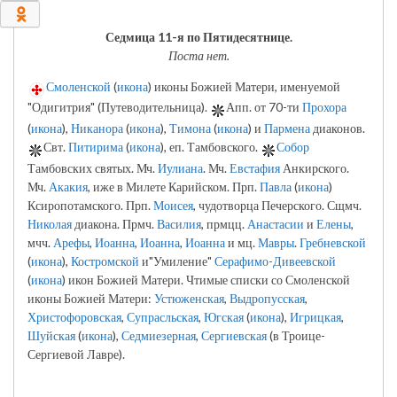
0
Седмица 11-я по Пятидесятнице.
Поста нет.
Смоленской
(
икона
) иконы Божией Матери, именуемой
"Одигитрия" (Путеводительница).
Апп. от 70-ти
Прохора
(
икона
),
Никанора
(
икона
),
Тимона
(
икона
) и
Пармена
диаконов.
Свт.
Питирима
(
икона
), еп. Тамбовского.
Собор
Тамбовских святых. Мч.
Иулиана
. Мч.
Евстафия
Анкирского.
Мч.
Акакия
, иже в Милете Карийском. Прп.
Павла
(
икона
)
Ксиропотамского. Прп.
Моисея
, чудотворца Печерского. Сщмч.
Николая
диакона. Прмч.
Василия
, прмцц.
Анастасии
и
Елены
,
мчч.
Арефы
,
Иоанна
,
Иоанна
,
Иоанна
и мц.
Мавры
.
Гребневской
(
икона
),
Костромской
и"Умиление"
Серафимо-Дивеевской
(
икона
) икон Божией Матери. Чтимые списки со Смоленской
иконы Божией Матери:
Устюженская
,
Выдропусская
,
Христофоровская
,
Супрасльская
,
Югская
(
икона
),
Игрицкая
,
Шуйская
(
икона
),
Седмиезерная
,
Сергиевская
(в Троице-
Сергиевой Лавре).