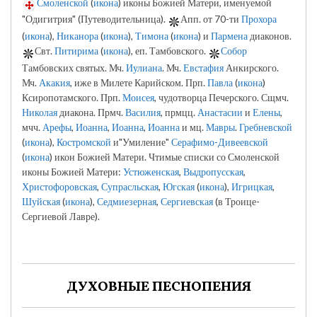
Смоленской
(
икона
) иконы Божией Матери, именуемой
"Одигитрия" (Путеводительница).
Апп. от 70-ти
Прохора
(
икона
),
Никанора
(
икона
),
Тимона
(
икона
) и
Пармена
диаконов.
Свт.
Питирима
(
икона
), еп. Тамбовского.
Собор
Тамбовских святых. Мч.
Иулиана
. Мч.
Евстафия
Анкирского.
Мч.
Акакия
, иже в Милете Карийском. Прп.
Павла
(
икона
)
Ксиропотамского. Прп.
Моисея
, чудотворца Печерского. Сщмч.
Николая
диакона. Прмч.
Василия
, прмцц.
Анастасии
и
Елены
,
мчч.
Арефы
,
Иоанна
,
Иоанна
,
Иоанна
и мц.
Мавры
.
Гребневской
(
икона
),
Костромской
и"Умиление"
Серафимо-Дивеевской
(
икона
) икон Божией Матери. Чтимые списки со Смоленской
иконы Божией Матери:
Устюженская
,
Выдропусская
,
Христофоровская
,
Супрасльская
,
Югская
(
икона
),
Игрицкая
,
Шуйская
(
икона
),
Седмиезерная
,
Сергиевская
(в Троице-
Сергиевой Лавре).
ДУХОВНЫЕ ПЕСНОПЕНИЯ