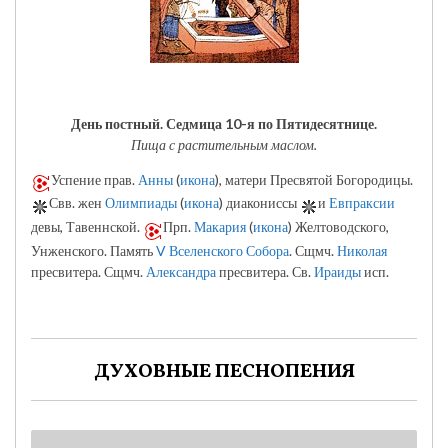
День постный.
Седмица 10-я по Пятидесятнице.
Пища с растительным маслом.
Успение прав.
Анны
(
икона
), матери Пресвятой Богородицы.
Свв. жен
Олимпиады
(
икона
) диакониссы
и
Евпраксии
девы, Тавеннской.
Прп.
Макария
(
икона
) Желтоводского,
Унженского. Память
V Вселенского Собора
. Сщмч.
Николая
пресвитера. Сщмч.
Александра
пресвитера. Св.
Ираиды
исп.
ДУХОВНЫЕ ПЕСНОПЕНИЯ