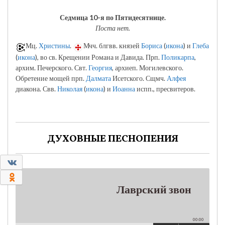
Седмица 10-я по Пятидесятнице.
Поста нет.
Мц.
Христины
.
Мчч. блгвв. князей
Бориса
(
икона
) и
Глеба
(
икона
), во св. Крещении Романа и Давида. Прп.
Поликарпа
,
архим. Печерского. Свт.
Георгия
, архиеп. Могилевского.
Обретение мощей прп.
Далмата
Исетского. Сщмч.
Алфея
диакона. Свв.
Николая
(
икона
) и
Иоанна
испп., пресвитеров.
ДУХОВНЫЕ ПЕСНОПЕНИЯ
0
0
Лаврский звон
00:00