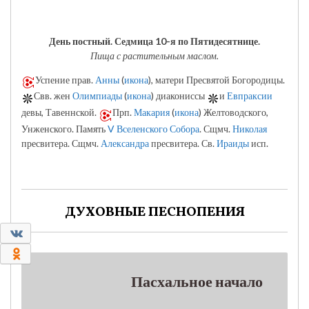
День постный.
Седмица 10-я по Пятидесятнице.
Пища с растительным маслом.
Успение прав.
Анны
(
икона
), матери Пресвятой Богородицы.
Свв. жен
Олимпиады
(
икона
) диакониссы
и
Евпраксии
девы, Тавеннской.
Прп.
Макария
(
икона
) Желтоводского,
Унженского. Память
V Вселенского Собора
. Сщмч.
Николая
пресвитера. Сщмч.
Александра
пресвитера. Св.
Ираиды
исп.
ДУХОВНЫЕ ПЕСНОПЕНИЯ
0
0
Пасхальное начало