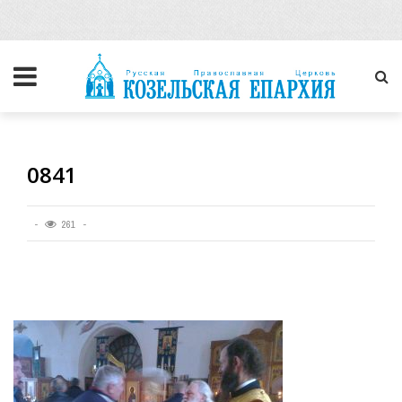
0841
261