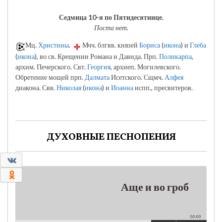
Седмица 10-я по Пятидесятнице.
Поста нет.
Мц.
Христины
.
Мчч. блгвв. князей
Бориса
(
икона
) и
Глеба
(
икона
), во св. Крещении Романа и Давида. Прп.
Поликарпа
,
архим. Печерского. Свт.
Георгия
, архиеп. Могилевского.
Обретение мощей прп.
Далмата
Исетского. Сщмч.
Алфея
диакона. Свв.
Николая
(
икона
) и
Иоанна
испп., пресвитеров.
ДУХОВНЫЕ ПЕСНОПЕНИЯ
0
0
Аще и во гроб
00:00