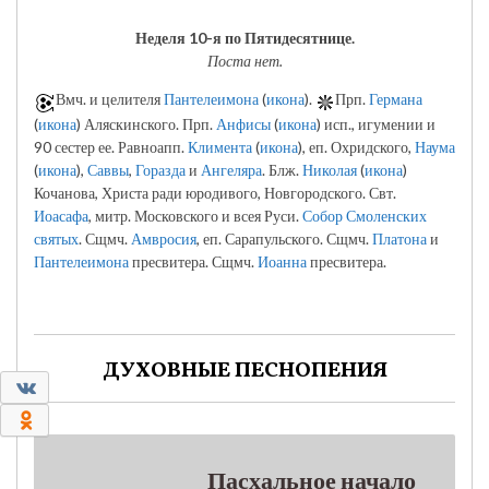
Неделя 10-я по Пятидесятнице.
Поста нет.
Вмч. и целителя
Пантелеимона
(
икона
).
Прп.
Германа
(
икона
) Аляскинского. Прп.
Анфисы
(
икона
) исп., игумении и
90 сестер ее. Равноапп.
Климента
(
икона
), еп. Охридского,
Наума
(
икона
),
Саввы
,
Горазда
и
Ангеляра
. Блж.
Николая
(
икона
)
Кочанова, Христа ради юродивого, Новгородского. Свт.
Иоасафа
, митр. Московского и всея Руси.
Собор Смоленских
святых
. Сщмч.
Амвросия
, еп. Сарапульского. Сщмч.
Платона
и
Пантелеимона
пресвитера. Сщмч.
Иоанна
пресвитера.
ДУХОВНЫЕ ПЕСНОПЕНИЯ
0
0
Пасхальное начало