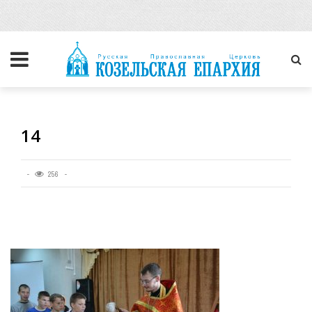
14
256