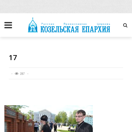
17
287