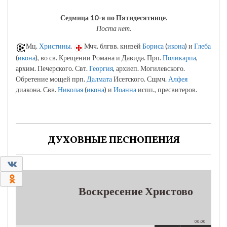
Седмица 10-я по Пятидесятнице.
Поста нет.
Мц.
Христины
.
Мчч. блгвв. князей
Бориса
(
икона
) и
Глеба
(
икона
), во св. Крещении Романа и Давида. Прп.
Поликарпа
,
архим. Печерского. Свт.
Георгия
, архиеп. Могилевского.
Обретение мощей прп.
Далмата
Исетского. Сщмч.
Алфея
диакона. Свв.
Николая
(
икона
) и
Иоанна
испп., пресвитеров.
ДУХОВНЫЕ ПЕСНОПЕНИЯ
0
0
Воскресение Христово
00:00