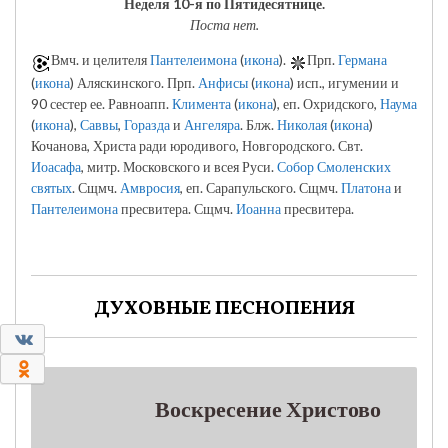
Неделя 10-я по Пятидесятнице.
Поста нет.
Вмч. и целителя
Пантелеимона
(
икона
).
Прп.
Германа
(
икона
) Аляскинского. Прп.
Анфисы
(
икона
) исп., игумении и
90 сестер ее. Равноапп.
Климента
(
икона
), еп. Охридского,
Наума
(
икона
),
Саввы
,
Горазда
и
Ангеляра
. Блж.
Николая
(
икона
)
Кочанова, Христа ради юродивого, Новгородского. Свт.
Иоасафа
, митр. Московского и всея Руси.
Собор Смоленских
святых
. Сщмч.
Амвросия
, еп. Сарапульского. Сщмч.
Платона
и
Пантелеимона
пресвитера. Сщмч.
Иоанна
пресвитера.
ДУХОВНЫЕ ПЕСНОПЕНИЯ
0
0
Воскресение Христово