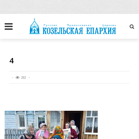
4
252