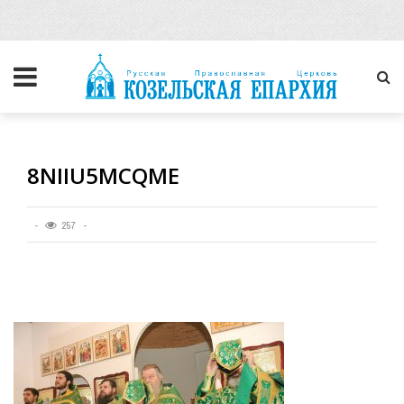
8NIIU5MCQME
257