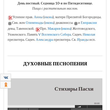
День постный.
Седмица 10-я по Пятидесятнице.
Пища с растительным маслом.
Успение прав.
Анны
(
икона
), матери Пресвятой Богородицы.
Свв. жен
Олимпиады
(
икона
) диакониссы
и
Евпраксии
девы, Тавеннской.
Прп.
Макария
(
икона
) Желтоводского,
Унженского. Память
V Вселенского Собора
. Сщмч.
Николая
пресвитера. Сщмч.
Александра
пресвитера. Св.
Ираиды
исп.
ДУХОВНЫЕ ПЕСНОПЕНИЯ
0
0
Стихиры Пасхи
00:00