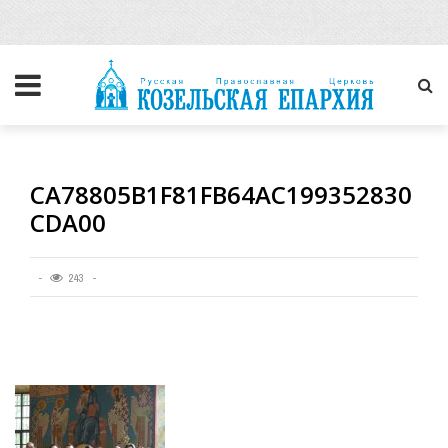
CA78805B1F81FB64AC199352830
CDA00
243