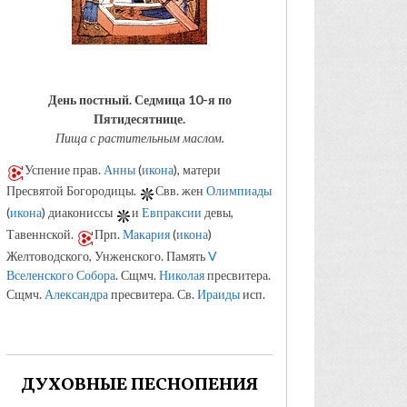
День постный.
Седмица 10-я по
Пятидесятнице.
Пища с растительным маслом.
Успение прав.
Анны
(
икона
), матери
Пресвятой Богородицы.
Свв. жен
Олимпиады
(
икона
) диакониссы
и
Евпраксии
девы,
Тавеннской.
Прп.
Макария
(
икона
)
Желтоводского, Унженского. Память
V
Вселенского Собора
. Сщмч.
Николая
пресвитера.
Сщмч.
Александра
пресвитера. Св.
Ираиды
исп.
ДУХОВНЫЕ ПЕСНОПЕНИЯ