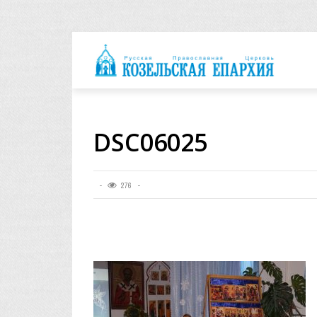
архия
DSC06025
276