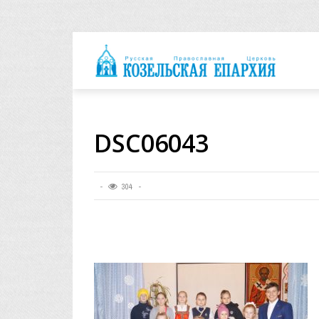
архия
DSC06043
304