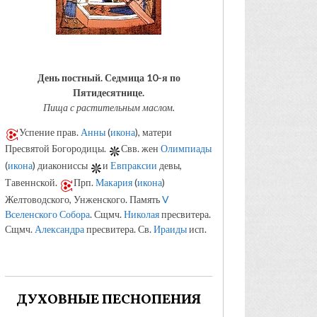
День постный.
Седмица 10-я по
Пятидесятнице.
Пища с растительным маслом.
Успение прав.
Анны
(
икона
), матери
Пресвятой Богородицы.
Свв. жен
Олимпиады
(
икона
) диакониссы
и
Евпраксии
девы,
Тавеннской.
Прп.
Макария
(
икона
)
Желтоводского, Унженского. Память
V
Вселенского Собора
. Сщмч.
Николая
пресвитера.
Сщмч.
Александра
пресвитера. Св.
Ираиды
исп.
ДУХОВНЫЕ ПЕСНОПЕНИЯ