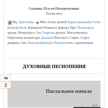
Седмица 10-я по Пятидесятнице.
Поста нет.
Мц.
Христины
.
Мчч. блгвв. князей
Бориса
(
икона
) и
Глеба
(
икона
), во св. Крещении Романа и Давида. Прп.
Поликарпа
,
архим. Печерского. Свт.
Георгия
, архиеп. Могилевского.
Обретение мощей прп.
Далмата
Исетского. Сщмч.
Алфея
диакона. Свв.
Николая
(
икона
) и
Иоанна
испп., пресвитеров.
ДУХОВНЫЕ ПЕСНОПЕНИЯ
0
0
Пасхальное начало
00:00