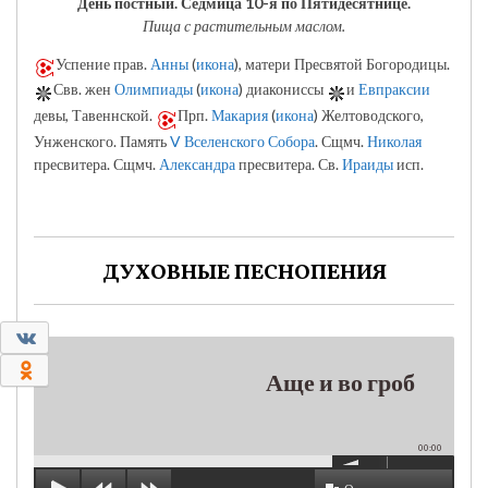
День постный.
Седмица 10-я по Пятидесятнице.
Пища с растительным маслом.
Успение прав.
Анны
(
икона
), матери Пресвятой Богородицы.
Свв. жен
Олимпиады
(
икона
) диакониссы
и
Евпраксии
девы, Тавеннской.
Прп.
Макария
(
икона
) Желтоводского,
Унженского. Память
V Вселенского Собора
. Сщмч.
Николая
пресвитера. Сщмч.
Александра
пресвитера. Св.
Ираиды
исп.
ДУХОВНЫЕ ПЕСНОПЕНИЯ
0
0
Аще и во гроб
00:00