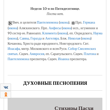
Неделя 10-я по Пятидесятнице.
Поста нет.
Вмч. и целителя
Пантелеимона
(
икона
).
Прп.
Германа
(
икона
) Аляскинского. Прп.
Анфисы
(
икона
) исп., игумении и
90 сестер ее. Равноапп.
Климента
(
икона
), еп. Охридского,
Наума
(
икона
),
Саввы
,
Горазда
и
Ангеляра
. Блж.
Николая
(
икона
)
Кочанова, Христа ради юродивого, Новгородского. Свт.
Иоасафа
, митр. Московского и всея Руси.
Собор Смоленских
святых
. Сщмч.
Амвросия
, еп. Сарапульского. Сщмч.
Платона
и
Пантелеимона
пресвитера. Сщмч.
Иоанна
пресвитера.
ДУХОВНЫЕ ПЕСНОПЕНИЯ
0
0
Стихиры Пасхи