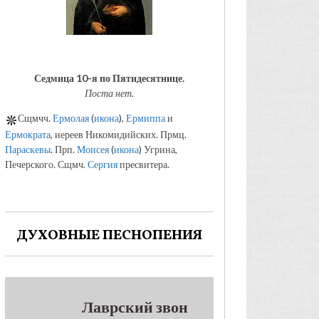
Седмица 10-я по Пятидесятнице.
Поста нет.
Сщмчч.
Ермолая
(
икона
),
Ермиппа
и
Ермократа
, иереев Никомидийских. Прмц.
Параскевы
. Прп.
Моисея
(
икона
) Угрина,
Печерского. Сщмч.
Сергия
пресвитера.
ДУХОВНЫЕ ПЕСНОПЕНИЯ
Лаврский звон