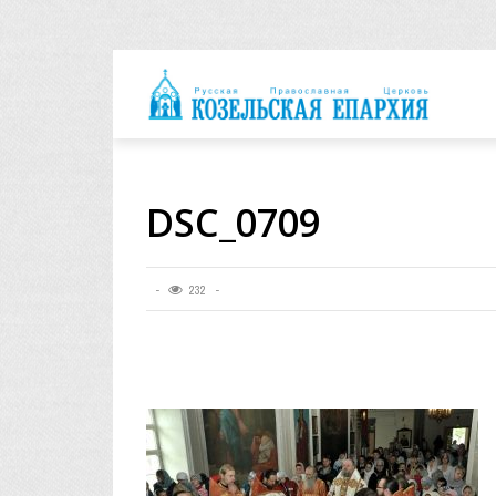
архия
DSC_0709
232