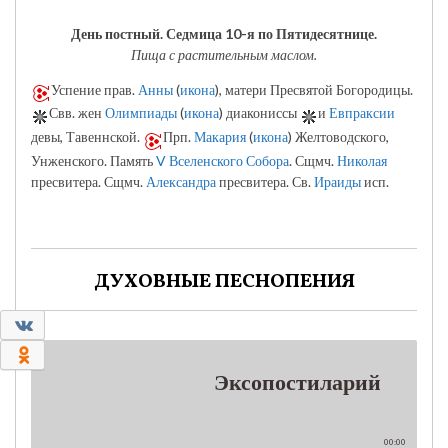
День постный.
Седмица 10-я по Пятидесятнице.
Пища с растительным маслом.
Успение прав.
Анны
(
икона
), матери Пресвятой Богородицы.
Свв. жен
Олимпиады
(
икона
) диакониссы
и
Евпраксии
девы, Тавеннской.
Прп.
Макария
(
икона
) Желтоводского,
Унженского. Память
V Вселенского Собора
. Сщмч.
Николая
пресвитера. Сщмч.
Александра
пресвитера. Св.
Ираиды
исп.
ДУХОВНЫЕ ПЕСНОПЕНИЯ
0
0
Эксопостиларий
00:00