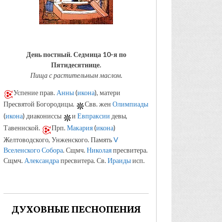
День постный.
Седмица 10-я по
Пятидесятнице.
Пища с растительным маслом.
Успение прав.
Анны
(
икона
), матери
Пресвятой Богородицы.
Свв. жен
Олимпиады
(
икона
) диакониссы
и
Евпраксии
девы,
Тавеннской.
Прп.
Макария
(
икона
)
Желтоводского, Унженского. Память
V
Вселенского Собора
. Сщмч.
Николая
пресвитера.
Сщмч.
Александра
пресвитера. Св.
Ираиды
исп.
ДУХОВНЫЕ ПЕСНОПЕНИЯ