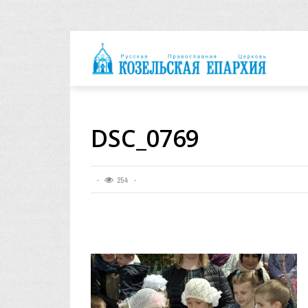
архия
DSC_0769
254