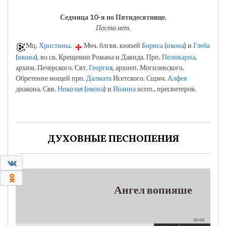
Седмица 10-я по Пятидесятнице.
Поста нет.
Мц.
Христины
.
Мчч. блгвв. князей
Бориса
(
икона
) и
Глеба
(
икона
), во св. Крещении Романа и Давида. Прп.
Поликарпа
,
архим. Печерского. Свт.
Георгия
, архиеп. Могилевского.
Обретение мощей прп.
Далмата
Исетского. Сщмч.
Алфея
диакона. Свв.
Николая
(
икона
) и
Иоанна
испп., пресвитеров.
ДУХОВНЫЕ ПЕСНОПЕНИЯ
0
0
Ангел вопияше
00:00