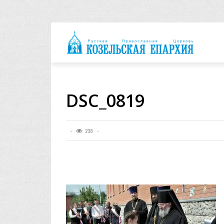
архия
DSC_0819
238