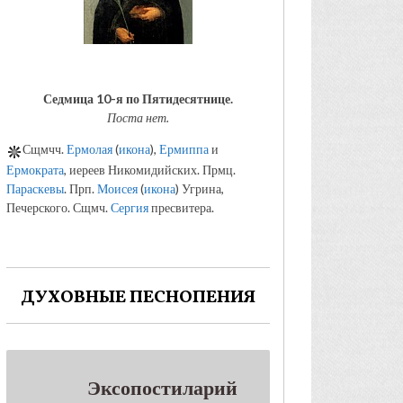
Седмица 10-я по Пятидесятнице.
Поста нет.
Сщмчч.
Ермолая
(
икона
),
Ермиппа
и
Ермократа
, иереев Никомидийских. Прмц.
Параскевы
. Прп.
Моисея
(
икона
) Угрина,
Печерского. Сщмч.
Сергия
пресвитера.
ДУХОВНЫЕ ПЕСНОПЕНИЯ
Эксопостиларий